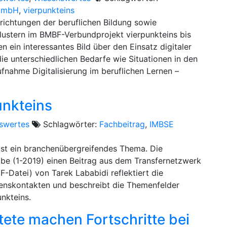
GmbH
,
vierpunkteins
nrichtungen der beruflichen Bildung sowie
lustern im BMBF-Verbundprojekt vierpunkteins bis
 ein interessantes Bild über den Einsatz digitaler
ie unterschiedlichen Bedarfe wie Situationen in den
fnahme Digitalisierung im beruflichen Lernen –
unkteins
swertes
Schlagwörter:
Fachbeitrag
,
IMBSE
 ist ein branchenübergreifendes Thema. Die
gabe (1-2019) einen Beitrag aus dem Transfernetzwerk
DF-Datei) von Tarek Lababidi reflektiert die
enskontakten und beschreibt die Themenfelder
nkteins.
tete machen Fortschritte bei