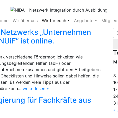
ome
Wir über uns
Wir für euch
Angebote
Mitglied
es Netzwerks „Unternehmen
NUiF“ ist online.
T
erk verschiedene Fördermöglichkeiten wie
M
ldungsbegleitenden Hilfen (abH) oder
 Unternehmen zusammen und gibt den Arbeitgebern
3
 Checklisten und Hinweise sollen dabei helfen, die
assen. Es werden viele Tipps aus der
10
chüre kann…
weiterlesen »
17
2
gierung für Fachkräfte aus
31
« 