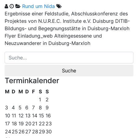
Rund um Nida
Ergebnisse einer Feldstudie, Abschlusskonferenz des
Projektes von N.U.R.E.C. Institute e.V. Duisburg DITIB-
Bildungs- und Begegnungsstätte in Duisburg-Marxloh
Flyer Einladung_web Alteingesessene und
Neuzuwanderer in Duisburg-Marxloh
Terminkalender
M
D
M
D
F
S
S
1
2
3
4
5
6
7
8
9
10
11
12
13
14
15
16
17
18
19
20
21
22
23
24
25
26
27
28
29
30