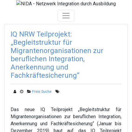
Skip
to
content
IQ NRW Teilprojekt:
„Begleitstruktur für
Migrantenorganisationen zur
beruflichen Integration,
Anerkennung und
Fachkräftesicherung“
Freie Suche
Das neue IQ Teilprojekt „Begleitstruktur für
Migrantenorganisationen zur beruflichen Integration,
Anerkennung und Fachkräftesicherung“ (Januar bis
Dezember 2019) baut auf das IQ Teilprojekt