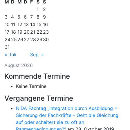
M
D
M
D
F
S
S
1
2
3
4
5
6
7
8
9
10
11
12
13
14
15
16
17
18
19
20
21
22
23
24
25
26
27
28
29
30
31
« Juli
Sep. »
August 2026
Kommende Termine
Keine Termine
Vergangene Termine
NIDA Fachtag „Integration durch Ausbildung =
Sicherung der Fachkräfte – Geht die Gleichung
auf oder scheitert sie zu oft an
Rahmenbedingungen?“
am 28. Oktober 2019