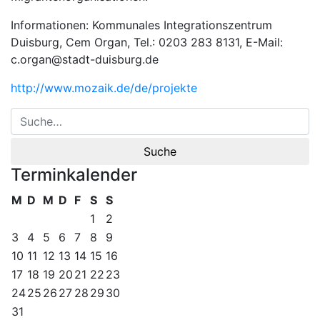
Informationen: Kommunales Integrationszentrum
Duisburg, Cem Organ, Tel.: 0203 283 8131, E-Mail:
c.organ@stadt-duisburg.de
http://www.mozaik.de/de/projekte
Terminkalender
M
D
M
D
F
S
S
1
2
3
4
5
6
7
8
9
10
11
12
13
14
15
16
17
18
19
20
21
22
23
24
25
26
27
28
29
30
31