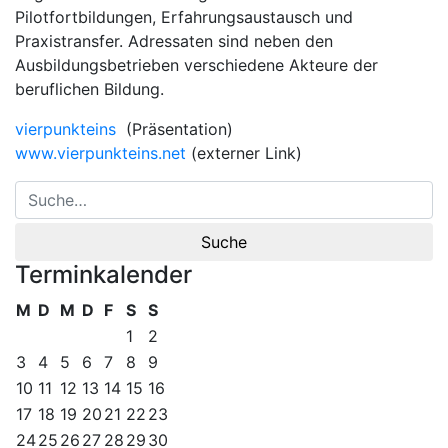
Pilotfortbildungen, Erfahrungsaustausch und
Praxistransfer. Adressaten sind neben den
Ausbildungsbetrieben verschiedene Akteure der
beruflichen Bildung.
vierpunkteins
(Präsentation)
www.vierpunkteins.net
(externer Link)
Terminkalender
M
D
M
D
F
S
S
1
2
3
4
5
6
7
8
9
10
11
12
13
14
15
16
17
18
19
20
21
22
23
24
25
26
27
28
29
30